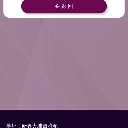
返 回
地址：新界大埔寶雅苑