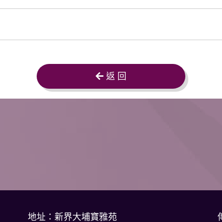
返 回
地址：新界大埔寶雅苑