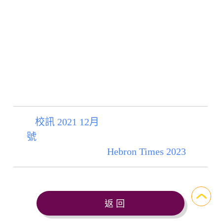
您的瀏覽器沒有 PDF 插件。您可以
點擊此處下載
PDF 文件。
Your web browser doesn't have a PDF plugin.
Instead you can
click here to download the
PDF file.
校訊 2021 12月
號
Hebron Times 2023
返 回