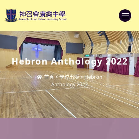
To
Hebron Anthology 2022
首頁
>
學校出版
>
Hebron
Anthology 2022