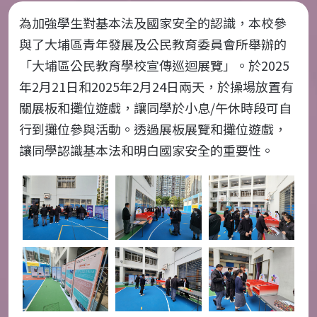
為加強學生對基本法及國家安全的認識，本校參
與了大埔區青年發展及公民教育委員會所舉辦的
「大埔區公民教育學校宣傳巡迴展覽」。於
2025
年
2
月
21
日和
2025
年
2
月
24
日兩天，於操場放置有
關展板和攤位遊戲，讓同學於小息
/
午休時段可自
行到攤位參與活動。透過展板展覽和攤位遊戲，
讓同學認識基本法和明白國家安全的重要性。