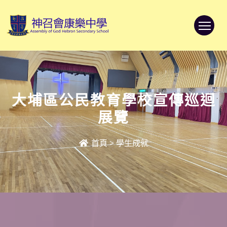
To
大埔區公民教育學校宣傳巡迴
展覽
首頁
>
學生成就