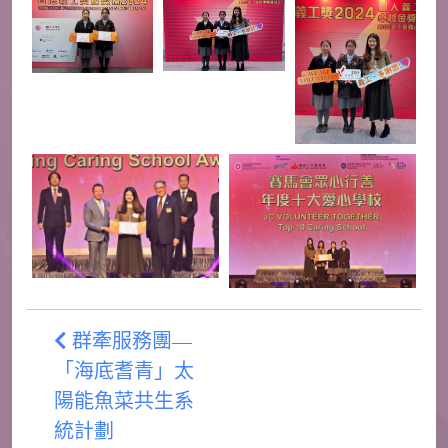
群牽服務團—
「海底耆青」太
陽能魚菜共生系
統計劃