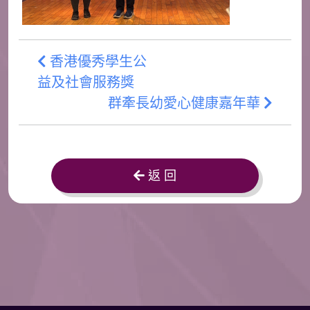
香港優秀學生公
益及社會服務獎
群牽長幼愛心健康嘉年華
返 回