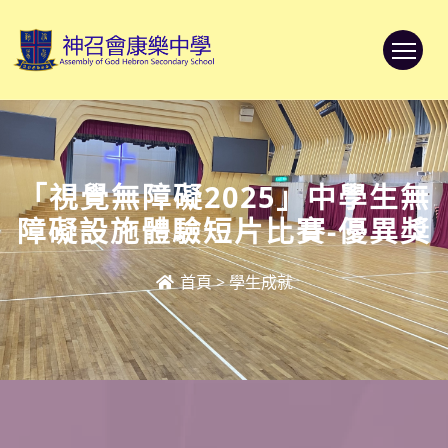
To
「視覺無障礙2025」中學生無
障礙設施體驗短片比賽-優異獎
首頁
>
學生成就