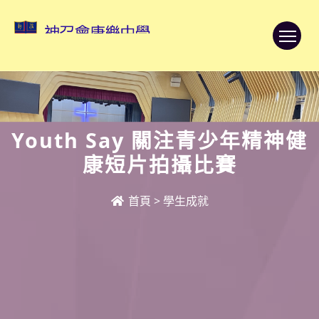
To
Youth Say 關注青少年精神健
康短片拍攝比賽
首頁
>
學生成就