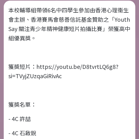
本校輔導組帶領
6
名中四學生參加由香港心理衞生
會主辦、香港賽馬會慈善信託基金贊助之「
Youth
Say
關注青少年精神健康短片拍攝比賽」榮獲高中
組優異獎。
獲獎短片：
https://youtu.be/D8tvrtLQ6g8?
si=TVyjZUzqaGiRivAc
獲獎名單：
- 4C
許喆
- 4C
石啟銳