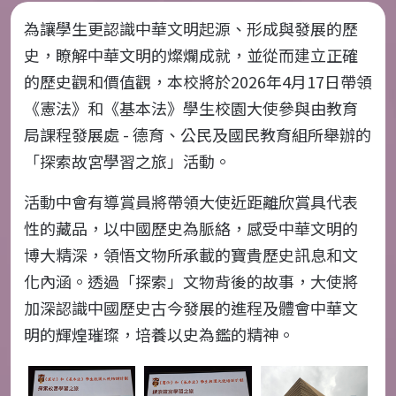
為讓學生更認識中華文明起源、形成與發展的歷
史，瞭解中華文明的燦爛成就，並從而建立正確
的歷史觀和價值觀，本校將於
2026
年
4
月
17
日帶領
《憲法》和《基本法》學生校園大使參與由教育
局課程發展處
-
德育、公民及國民教育組所舉辦的
「探索故宮學習之旅」活動。
活動中會有導賞員將帶領大使近距離欣賞具代表
性的藏品，以中國歷史為脈絡，感受中華文明的
博大精深，領悟文物所承載的寶貴歷史訊息和文
化內涵。透過「探索」文物背後的故事，大使將
加深認識中國歷史古今發展的進程及體會中華文
明的輝煌璀璨，培養以史為鑑的精神。