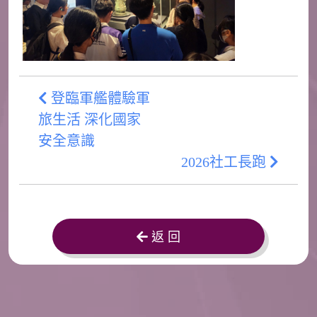
登臨軍艦體驗軍
旅生活 深化國家
安全意識
2026社工長跑
返 回