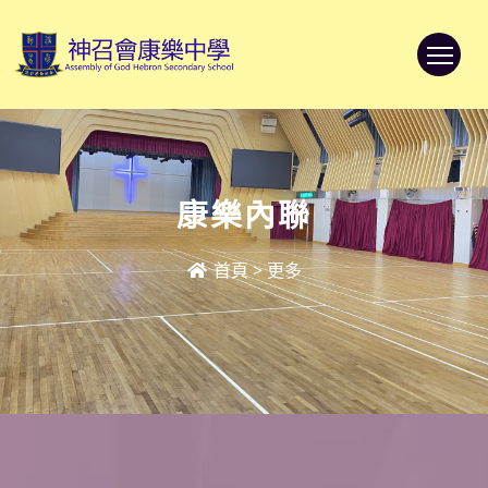
To
康樂內聯
首頁
>
更多