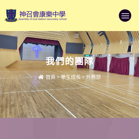
To
我們的團隊
首頁
>
學生成長
>
外務部