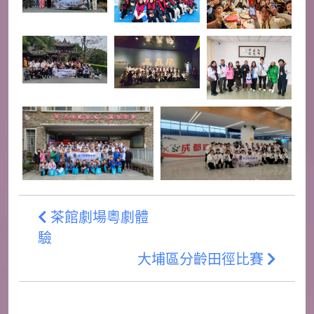
茶館劇場粵劇體
驗
大埔區分齡田徑比賽