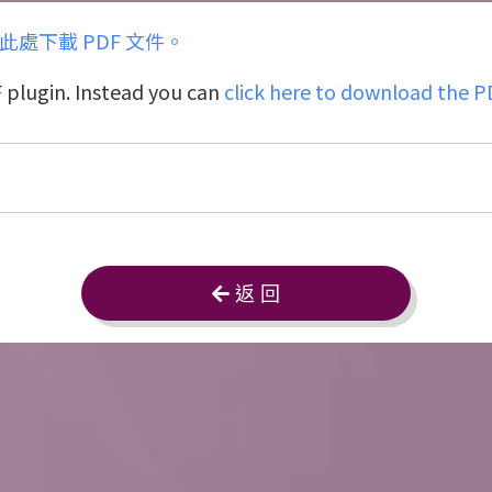
此處下載 PDF 文件。
 plugin. Instead you can
click here to download the PD
返 回