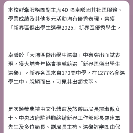
本校群牽服務團副主席
4D
張卓曦因其社區服務、
學業成績及其他多元活動均有優秀表現，榮獲
「新界區傑出學生選舉
2025
」新界區優秀學生。
卓曦於「大埔區傑出學生選舉」中有突出面試表
現，獲大埔青年協會推薦競選「新界區傑出學生
選舉」。新界各區來自
170
間中學，在
1277
名參選
學生中，脫穎而出，可見其出類拔萃。
是次頒獎典禮由文化體育及旅遊局局長羅淑佩女
士、中央政府駐港聯絡辦新界工作部部長羅建軍
先生及多位局長、副局長主禮。選舉評審團由保