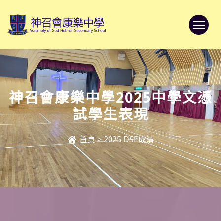
To
神召會康樂中學2025中學文憑
試學生表現
首頁
>
2025 DSE成績