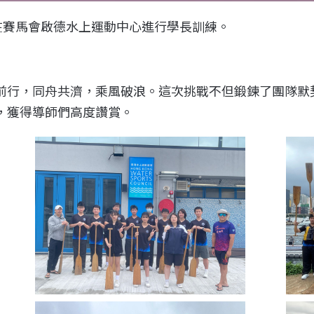
在賽馬會啟德水上運動中心進行學長訓練。
前行，同舟共濟，乘風破浪。這次挑戰不但鍛鍊了團隊默
，獲得導師們高度讚賞。