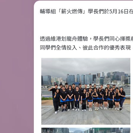
輔導組「薪火燃傳」學長們於
5
月
16
日
透過維港划龍舟體驗，學長們同心揮槳
同學們全情投入、彼此合作的優秀表現