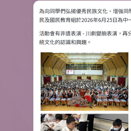
為向同學們弘揚優秀民族文化、增強同
民及國民教育組於
2026
年
6
月
25
日為中
活動會有非遺表演
-
川劇變臉表演，再
統文化的認識和興趣。