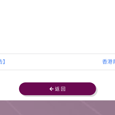
告】
香港青
返 回