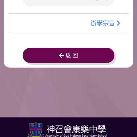
辦學宗旨
返 回