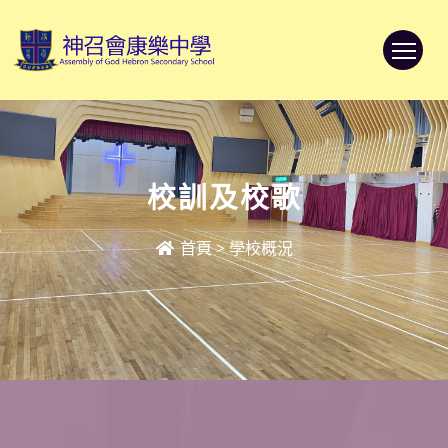
To
校訓及校歌
首頁
>
學校概況