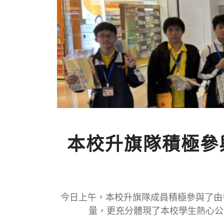
長跑隊揚威
本校長跑隊今天遠征元朗大棠，參加由中
在熾熱的陽光下，本校長跑隊今天早上再
為配合本校本年主題「讓學生成為人生的策劃
在國慶日的清晨，本校長跑隊出征「大尾
是次比賽本校群牽服務團有一隊學生參加，
本校群牽服務團副主席4D 張卓曦因其
生。 卓曦於「大埔區傑出學生選舉」中
6C黃冠涵、5C林子陽，創意可嘉。 
人經歷，鼓勵同學們在學習及未
本校2025年畢業生許博源同學，現為科技大
今日上午，本校升旗隊成員積極參與了由
金、新界校長會合辦獎助學金2025獎
量，更充分體現了本校學生熱心公