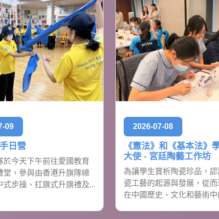
7-09
2026-07-08
手日營
《憲法》和《基本法》
大使 - 宮廷陶藝工作坊
隊於今天下午前往愛國教育
為讓學生賞析陶瓷珍品，認
禮堂，參與由香港升旗隊總
瓷工藝的起源與發展，從而
式步操、扛旗式升旗禮及...
在中國歷史、文化和藝術中的