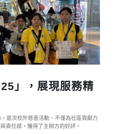
為大埔區奪亞
賽」。隊員們奮力拼搏，最終在團體及個人
憑藉隊員們的卓越表現與團體精神，成功為
10月21日到本校分享 。周先生藉著他的個
在灼熱的陽光下於水壩上全力奔馳，憑藉堅
琳、5C徐梓盈、5D黃思琦、5D甄紫悠、
界區傑出學生選舉2025」新界區優秀學
生選舉」。新界各區來自170間中學，在
題，為社會帶來解決問題的嶄新思維。共有
過分享會為全校師生發放正能量。
得由香港廣東社團總會、香港廣東社團總會慈善基
動。是次校外慈善活動，不僅為社區貢獻力
主禮嘉賓。全港僅有三十間學校的學生能夠
入與責任感，獲得了主辦方的好評。