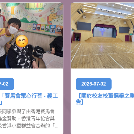
7-02
2026-07-02
 「賽馬會眾心行善 - 義工
【關於校友校董選舉之
」
告】
級同學參與了由香港賽馬會
基金贊助，香港青年協會與
香港小童群益會合辦的「...