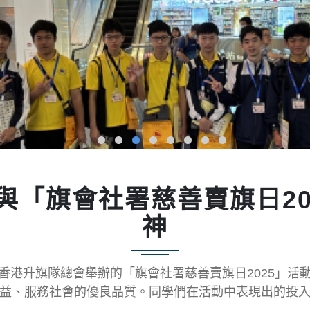
「十八區李寧陽光活力跑」
國香港學界體育聯會主辦的「大埔及北區中學校際越野比
度出戰於大尾篤水壩舉行的「十八區李寧陽光活力跑」，
師」，本校有幸邀請到著名歌手周殷廷先生於 2025年
篤國慶4公里長跑賽」。儘管天氣十分炎熱，隊員們依然
並獲得優異獎，組員包括5A宋美儀、5A袁粵露、5B李佳
社區服務、學業成績及其他多元活動均有優秀表現，榮獲「新
有突出面試表現，獲大埔青年協會推薦競選「新界區傑出學
是次比賽由香港小童群益會舉辦，鼓勵學生深入了解社會問
來的挑戰中要勇於追求夢想，敢於接受和面對挑戰。透
大埔區奪得「全港十八區聯會盃」亞軍，成績斐然！
毅的意志，最終不負眾望，載譽而歸！
賽事中均獲得卓越成績，為校爭光！
學商科一年級學生，今天(25/ 10/2025 )成功獲
香港升旗隊總會舉辦的「旗會社署慈善賣旗日2025」活
1277名參選學生中，脫穎而出，可見其出類拔萃。
120支隊伍參賽，來自39間中學。
助學金殊榮。是次頒獎禮邀請到前教育局長吳克儉先生進行
益、服務社會的優良品質。同學們在活動中表現出的投