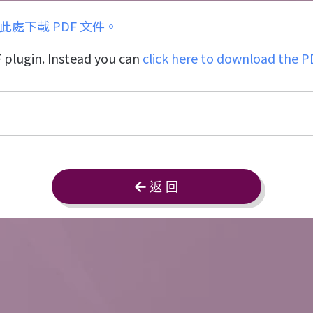
此處下載 PDF 文件。
 plugin. Instead you can
click here to download the PD
返 回