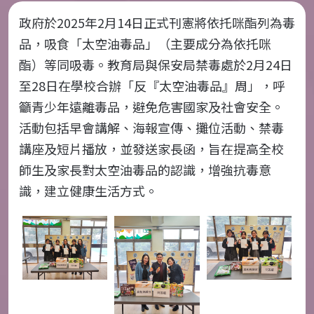
政府於
2025
年
2
月
14
日正式刊憲將依托咪酯列為毒
品，吸食「太空油毒品」（主要成分為依托咪
酯）等同吸毒。教育局與保安局禁毒處於
2
月
24
日
至
28
日在學校合辦「反『太空油毒品』周」，呼
籲青少年遠離毒品，避免危害國家及社會安全。
活動包括早會講解、海報宣傳、攤位活動、禁毒
講座及短片播放，並發送家長函，旨在提高全校
師生及家長對太空油毒品的認識，增強抗毒意
識，建立健康生活方式。