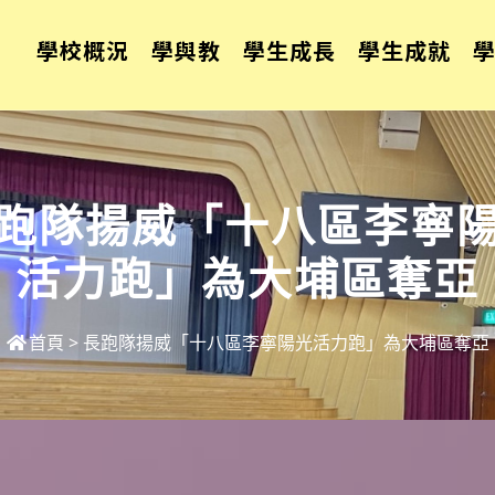
學校概況
學與教
學生成長
學生成就
跑隊揚威「十八區李寧
活力跑」為大埔區奪亞
首頁
>
長跑隊揚威「十八區李寧陽光活力跑」為大埔區奪亞