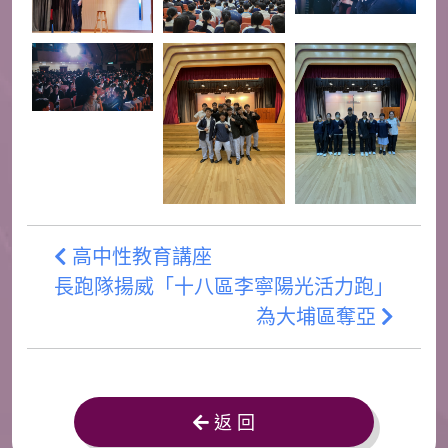
高中性教育講座
長跑隊揚威「十八區李寧陽光活力跑」
為大埔區奪亞
返 回