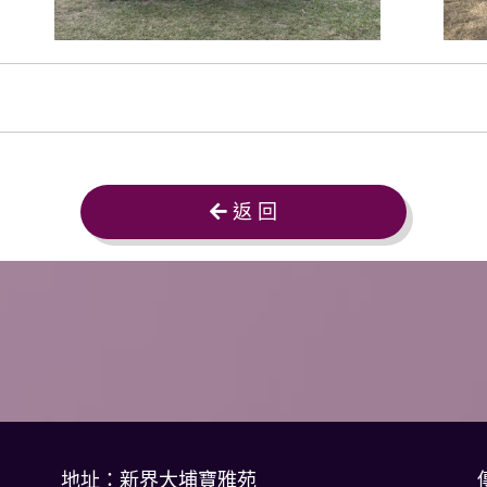
返 回
地址：新界大埔寶雅苑