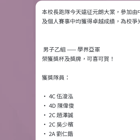
本校長跑隊今天遠征元朗大棠，參加由
及個人賽事中均獲得卓越成績，為校爭
男子乙組 —— 學界亞軍
榮獲獎杯及獎牌，可喜可賀！
獲獎隊員：
· 4C 伍浚泓
· 4D 陳偉俊
· 2C 趙澤誠
· 2C 吳少檳
· 2A 劉仁鍇