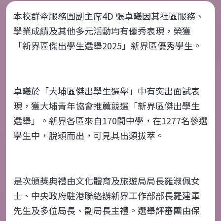
本校群牽服務團副主席
4D
張卓曦因其社區服務、
學業成績及其他多元活動均有優秀表現，榮獲
「新界區傑出學生選舉
2025
」新界區優秀學生。
卓曦於「大埔區傑出學生選舉」中有突出面試表
現，獲大埔青年協會推薦競選「新界區傑出學生
選舉」。新界各區來自
170
間中學，在
1277
名參選
學生中，脫穎而出，可見其出類拔萃。
是次頒獎典禮由文化體育及旅遊局局長羅淑佩女
士、中央政府駐港聯絡辦新界工作部部長羅建軍
先生及多位局長、副局長主禮。選舉評審團由保