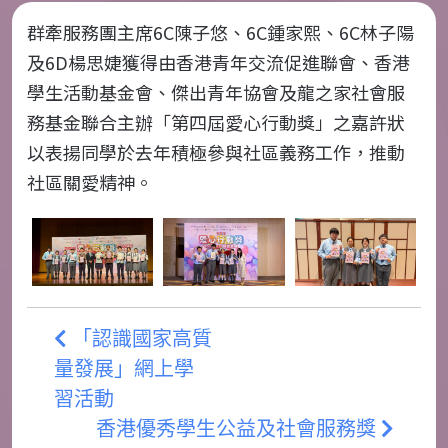
群牽服務團主席
6C
陳子悠、
6C
鍾家熙、
6C
林子陽
及
6D
楊思婕獲得由香港青年交流促進聯會、香港
學生活動基金會、傑出青年協會及龍之家社會服
務基金聯合主辦「第四屆愛心行動獎」之嘉許狀
以表揚同學於去年積極參與社區義務工作，推動
社區關愛精神。
「認識國家高質
量發展」網上學
習活動
香港優秀學生公益及社會服務獎