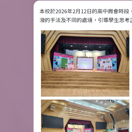
本校於
2026
年
2
月
12
日的高中周會時段
潑的手法及不同的處境，引導學生思考